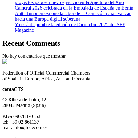
proyectos para el nuevo ejercicio en la Apertura del Año
edición
European
Cameral 2026 celebrada en la Embajada de España en Berlín
de
Chambers
Antti Timonen expone la labor de la Comisión para avanzar
Connecting
hacia una Europa digital soberana
European
Ya está disponible la edición de Diciembre 2025 del SFF
Chambers
Magazine
Recent Comments
No hay comentarios que mostrar.
Federation of Official Commercial Chambers
of Spain in Europe, Africa, Asia and Oceania
contaCTS
C/ Ribera de Loira, 12
28042 Madrid (Spain)
P.Iva 09078370153
tel: +39 02 861137
mail: info@fedecom.es