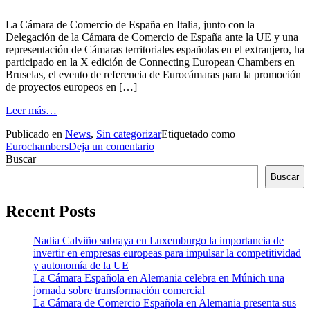
La Cámara de Comercio de España en Italia, junto con la
Delegación de la Cámara de Comercio de España ante la UE y una
representación de Cámaras territoriales españolas en el extranjero, ha
participado en la X edición de Connecting European Chambers en
Bruselas, el evento de referencia de Eurocámaras para la promoción
de proyectos europeos en […]
from
Leer más…
La
Publicado en
News
,
Sin categorizar
Etiquetado como
Cámara
en
Eurochambers
Deja un comentario
de
La
Buscar
Comercio
Cámara
de
Buscar
de
España
Comercio
en
Recent Posts
de
Italia
España
ha
en
participado
Nadia Calviño subraya en Luxemburgo la importancia de
Italia
en
invertir en empresas europeas para impulsar la competitividad
ha
la
y autonomía de la UE
participado
X
La Cámara Española en Alemania celebra en Múnich una
en
edición
jornada sobre transformación comercial
la
de
La Cámara de Comercio Española en Alemania presenta sus
X
Connecting